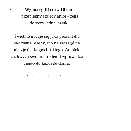
Wymiary 18 cm x 10 cm
-
przepiękny stojący anioł - cena
dotyczy jednej sztuki.
Świetnie nadaje się jako prezent dla
ukochanej osoby, lub na szczególne
okazje dla kogoś bliskiego. Aniołek
zachwyca swoim urokiem i wprowadza
ciepło do każdego domu.
Dostępne różne kolory.
Jest też możliwość zamówienia
indywidualnego koloru nie
wystawionego tutaj. Chętnie odpowiem
na wszystkie pytania.
Po zakupie bardzo proszę o wiadomość
który kolor Państwo wybierają.