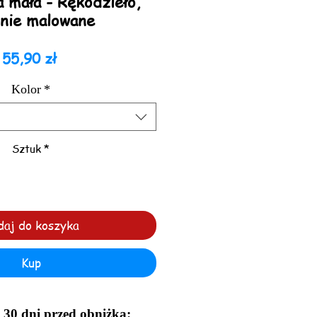
a mała - Rękodzieło,
nie malowane
Cena
55,90 zł
Kolor
*
Sztuk
*
daj do koszyka
Kup
z 30 dni przed obniżką: