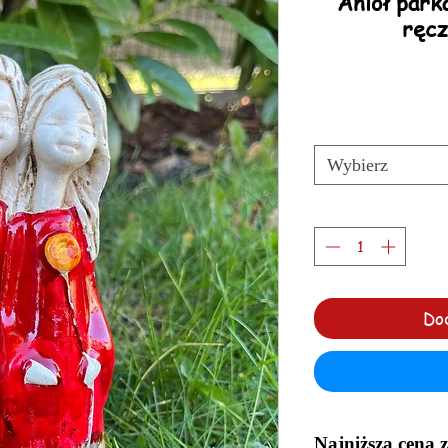
Anioł park
ręcz
Wybierz
Do
Najniższa cena 