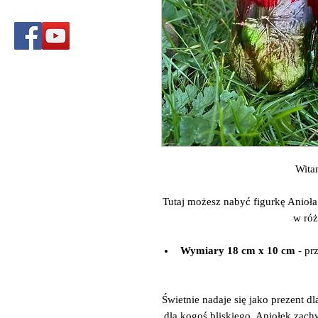
Wita
Tutaj możesz nabyć figurkę Anioł
w róż
Wymiary 18 cm x 10 cm
- pr
Świetnie nadaje się jako prezent d
dla kogoś bliskiego. Aniołek zac