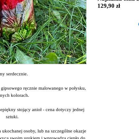
129,90 zł
my serdecznie.
a gipsowego ręcznie malowanego w połysku,
nych kolorach.
zepiękny stojący anioł - cena dotyczy jednej
sztuki.
la ukochanej osoby, lub na szczególne okazje
hwyca swoim urokiem i wprowadza ciepło do